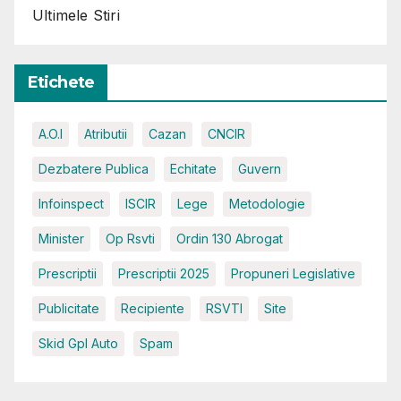
Ultimele Stiri
Etichete
A.O.I
Atributii
Cazan
CNCIR
Dezbatere Publica
Echitate
Guvern
Infoinspect
ISCIR
Lege
Metodologie
Minister
Op Rsvti
Ordin 130 Abrogat
Prescriptii
Prescriptii 2025
Propuneri Legislative
Publicitate
Recipiente
RSVTI
Site
Skid Gpl Auto
Spam