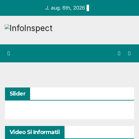
Skip
J. aug. 6th, 2026
to
content
Slider
Video Si Informatii