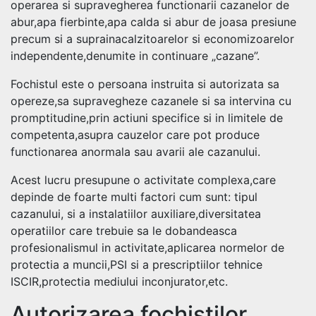
operarea si supravegherea functionarii cazanelor de
abur,apa fierbinte,apa calda si abur de joasa presiune
precum si a suprainacalzitoarelor si economizoarelor
independente,denumite in continuare „cazane”.
Fochistul este o persoana instruita si autorizata sa
opereze,sa supravegheze cazanele si sa intervina cu
promptitudine,prin actiuni specifice si in limitele de
competenta,asupra cauzelor care pot produce
functionarea anormala sau avarii ale cazanului.
Acest lucru presupune o activitate complexa,care
depinde de foarte multi factori cum sunt: tipul
cazanului, si a instalatiilor auxiliare,diversitatea
operatiilor care trebuie sa le dobandeasca
profesionalismul in activitate,aplicarea normelor de
protectia a muncii,PSI si a prescriptiilor tehnice
ISCIR,protectia mediului inconjurator,etc.
Autorizarea fochistilor