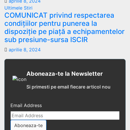
aprilie 8, 2024
Ultimele Stiri
COMUNICAT privind respectarea
condiţiilor pentru punerea la
dispoziţie pe piaţă a echipamentelor
sub presiune-sursa ISCIR
aprilie 8, 2024
Aboneaza-te la Newsletter
Si primesti pe email fiecare articol nou
Email Address