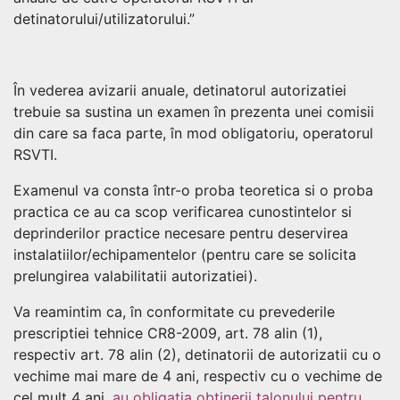
detinatorului/utilizatorului.”
În vederea avizarii anuale, detinatorul autorizatiei
trebuie sa sustina un examen în prezenta unei comisii
din care sa faca parte, în mod obligatoriu, operatorul
RSVTI.
Examenul va consta într-o proba teoretica si o proba
practica ce au ca scop verificarea cunostintelor si
deprinderilor practice necesare pentru deservirea
instalatiilor/echipamentelor (pentru care se solicita
prelungirea valabilitatii autorizatiei).
Va reamintim ca, în conformitate cu prevederile
prescriptiei tehnice CR8-2009, art. 78 alin (1),
respectiv art. 78 alin (2), detinatorii de autorizatii cu o
vechime mai mare de 4 ani, respectiv cu o vechime de
cel mult 4 ani,
au obligatia obtinerii talonului pentru