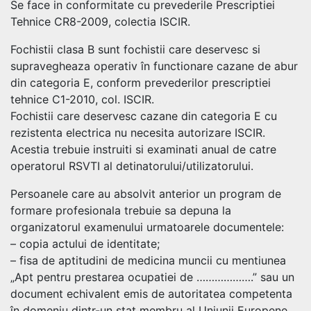
Se face in conformitate cu prevederile Prescriptiei
Tehnice CR8-2009, colectia ISCIR.
Fochistii clasa B sunt fochistii care deservesc si
supravegheaza operativ în functionare cazane de abur
din categoria E, conform prevederilor prescriptiei
tehnice C1-2010, col. ISCIR.
Fochistii care deservesc cazane din categoria E cu
rezistenta electrica nu necesita autorizare ISCIR.
Acestia trebuie instruiti si examinati anual de catre
operatorul RSVTI al detinatorului/utilizatorului.
Persoanele care au absolvit anterior un program de
formare profesionala trebuie sa depuna la
organizatorul examenului urmatoarele documentele:
– copia actului de identitate;
– fisa de aptitudini de medicina muncii cu mentiunea
„Apt pentru prestarea ocupatiei de ……………….” sau un
document echivalent emis de autoritatea competenta
în domeniu dintr-un stat membru al Uniunii Europene