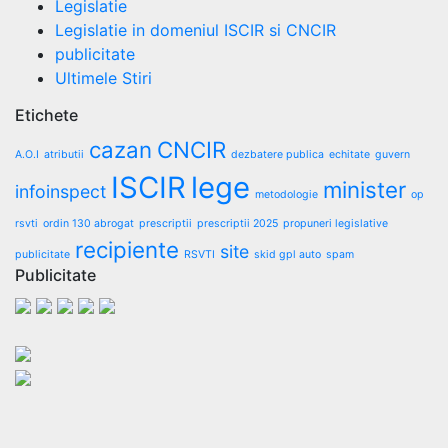
Legislatie
Legislatie in domeniul ISCIR si CNCIR
publicitate
Ultimele Stiri
Etichete
cazan
CNCIR
A.O.I
atributii
dezbatere publica
echitate
guvern
ISCIR
lege
minister
infoinspect
metodologie
op
rsvti
ordin 130 abrogat
prescriptii
prescriptii 2025
propuneri legislative
recipiente
site
publicitate
RSVTI
skid gpl auto
spam
Publicitate