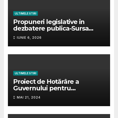
ULTIMELE STIRI
Propuneri legislative in
dezbatere publica-Sursa
https://iscir.ro/transparenta-
IUNIE 6, 2026
decizionala.
ULTIMELE STIRI
Proiect de Hotărâre a
Guvernului pentru
modificarea și completarea
MAI 21, 2024
Hotărârii de Guvern nr.
1340/2001, privind
organizarea şi funcţionarea