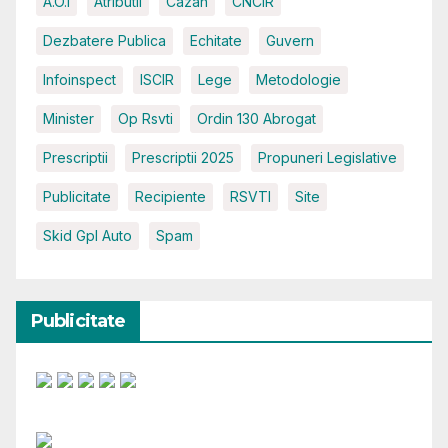
A.O.I
Atributii
Cazan
CNCIR
Dezbatere Publica
Echitate
Guvern
Infoinspect
ISCIR
Lege
Metodologie
Minister
Op Rsvti
Ordin 130 Abrogat
Prescriptii
Prescriptii 2025
Propuneri Legislative
Publicitate
Recipiente
RSVTI
Site
Skid Gpl Auto
Spam
Publicitate