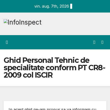
Skip
vin. aug. 7th, 2026
to
content
Ghid Personal Tehnic de
specialitate conform PT CR8-
2009 col ISCIR
In acest ghid ne-am propus sa va informam cu