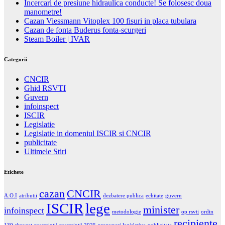
Incercari de presiune hidraulica conducte! Se folosesc doua
manometre!
Cazan Viessmann Vitoplex 100 fisuri in placa tubulara
Cazan de fonta Buderus fonta-scurgeri
Steam Boiler | IVAR
Categorii
CNCIR
Ghid RSVTI
Guvern
infoinspect
ISCIR
Legislatie
Legislatie in domeniul ISCIR si CNCIR
publicitate
Ultimele Stiri
Etichete
cazan
CNCIR
A.O.I
atributii
dezbatere publica
echitate
guvern
ISCIR
lege
minister
infoinspect
metodologie
op rsvti
ordin
recipiente