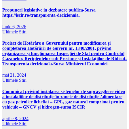
Propuneri legislative in dezbatere publica-Sursa
https://iscir.ro/transparenta-decizionala.
iunie 6, 2026
Ultimele Stiri
Proiect de Hotărâre a Guvernului pentru modificarea și
completarea Hotărârii de Guvern nr. 1340/2001, privind
organizarea şi funcţionarea Inspecţiei de Stat pentru Controlul
Cazanelor, Recipientelor sub Presiune şi Instalaţiilor de Ridicat-
Transparenta decizionala-Sursa Ministerul Economiei.
mai 21, 2024
Ultimele Stiri
Comunicat privind instalarea sistemelor de supraveghere video
a instalațiilor de distribuție în zonele de distribuție /alimentare
cu gaz petrolier lichefiat – GPL, gaz natural comprimat pentru
vehicule – GNCV și hidrogen-sursa ISCIR
aprilie 8, 2024
Ultimele Stiri