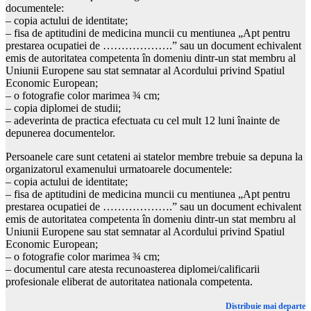
documentele:
– copia actului de identitate;
– fisa de aptitudini de medicina muncii cu mentiunea „Apt pentru
prestarea ocupatiei de ……………….” sau un document echivalent
emis de autoritatea competenta în domeniu dintr-un stat membru al
Uniunii Europene sau stat semnatar al Acordului privind Spatiul
Economic European;
– o fotografie color marimea ¾ cm;
– copia diplomei de studii;
– adeverinta de practica efectuata cu cel mult 12 luni înainte de
depunerea documentelor.
Persoanele care sunt cetateni ai statelor membre trebuie sa depuna la
organizatorul examenului urmatoarele documentele:
– copia actului de identitate;
– fisa de aptitudini de medicina muncii cu mentiunea „Apt pentru
prestarea ocupatiei de ……………….” sau un document echivalent
emis de autoritatea competenta în domeniu dintr-un stat membru al
Uniunii Europene sau stat semnatar al Acordului privind Spatiul
Economic European;
– o fotografie color marimea ¾ cm;
– documentul care atesta recunoasterea diplomei/calificarii
profesionale eliberat de autoritatea nationala competenta.
Distribuie mai departe