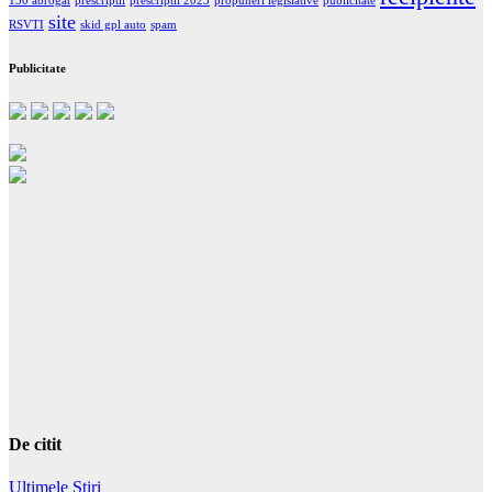
130 abrogat
prescriptii
prescriptii 2025
propuneri legislative
publicitate
site
RSVTI
skid gpl auto
spam
Publicitate
De citit
Ultimele Stiri