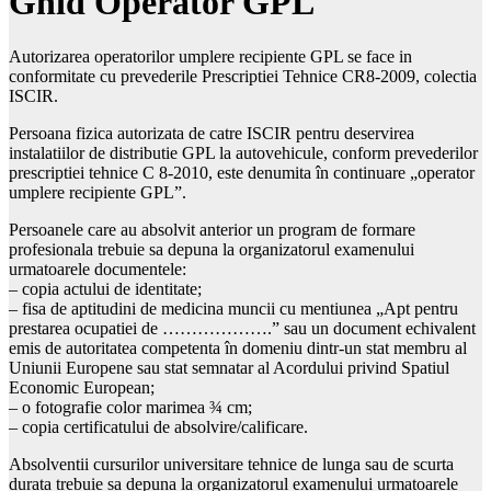
Ghid Operator GPL
Autorizarea operatorilor umplere recipiente GPL se face in
conformitate cu prevederile Prescriptiei Tehnice CR8-2009, colectia
ISCIR.
Persoana fizica autorizata de catre ISCIR pentru deservirea
instalatiilor de distributie GPL la autovehicule, conform prevederilor
prescriptiei tehnice C 8-2010, este denumita în continuare „operator
umplere recipiente GPL”.
Persoanele care au absolvit anterior un program de formare
profesionala trebuie sa depuna la organizatorul examenului
urmatoarele documentele:
– copia actului de identitate;
– fisa de aptitudini de medicina muncii cu mentiunea „Apt pentru
prestarea ocupatiei de ……………….” sau un document echivalent
emis de autoritatea competenta în domeniu dintr-un stat membru al
Uniunii Europene sau stat semnatar al Acordului privind Spatiul
Economic European;
– o fotografie color marimea ¾ cm;
– copia certificatului de absolvire/calificare.
Absolventii cursurilor universitare tehnice de lunga sau de scurta
durata trebuie sa depuna la organizatorul examenului urmatoarele