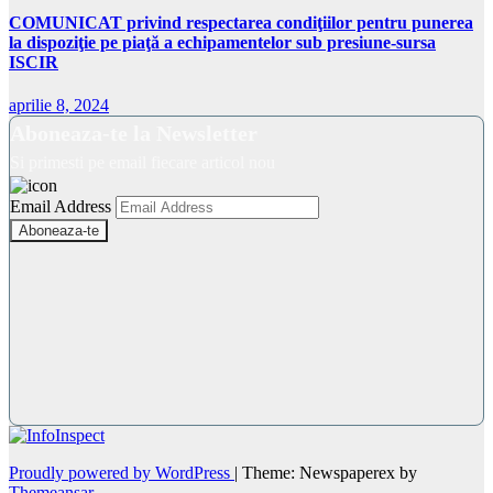
COMUNICAT privind respectarea condiţiilor pentru punerea
la dispoziţie pe piaţă a echipamentelor sub presiune-sursa
ISCIR
aprilie 8, 2024
Aboneaza-te la Newsletter
Si primesti pe email fiecare articol nou
Email Address
Proudly powered by WordPress
|
Theme: Newspaperex by
Themeansar
.