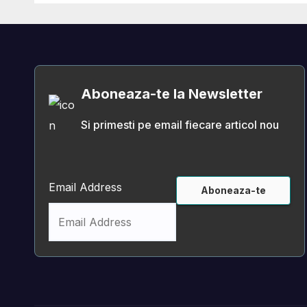
parenta-decizionala.
nr. 
priv
şi f
Insp
pent
Aboneaza-te la Newsletter
Caza
Reci
Si primesti pe email fiecare articol nou
Pres
Inst
Ridi
Tra
Email Address
deci
Mini
Econ