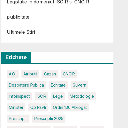
Legislatie in domeniul ISCIR si CNCIR
publicitate
Ultimele Stiri
Etichete
A.O.I
Atributii
Cazan
CNCIR
Dezbatere Publica
Echitate
Guvern
Infoinspect
ISCIR
Lege
Metodologie
Minister
Op Rsvti
Ordin 130 Abrogat
Prescriptii
Prescriptii 2025