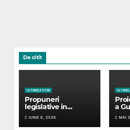
De citit
ULTIMELE STIRI
ULTIMEL
Propuneri
Proi
legislative in
a Gu
dezbatere publica-
modi
IUNIE 6, 2026
MAI 2
Sursa
com
https://iscir.ro/trans
Hotă