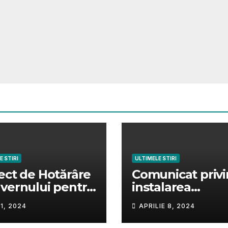
E STIRI
ULTIMELE STIRI
ect de Hotărâre
Comunicat priv
vernului pentru
instalarea
ficarea și
sistemelor de
1, 2024
APRILIE 8, 2024
pletarea
supraveghere v
rârii de Guvern
a instalațiilor de