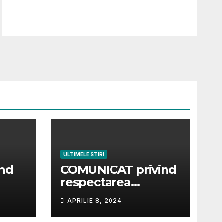
ULTIMELE STIRI
ind
COMUNICAT privind
respectarea
condiţiilor pentru
APRILIE 8, 2024
ideo
punerea la
dispoziţie pe piaţă a