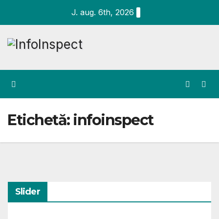
Skip
J. aug. 6th, 2026
to
content
Etichetă:
infoinspect
Slider