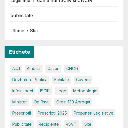
Legislatie in domeniul ISCIR si CNCIR
publicitate
Ultimele Stiri
Etichete
A.O.I
Atributii
Cazan
CNCIR
Dezbatere Publica
Echitate
Guvern
Infoinspect
ISCIR
Lege
Metodologie
Minister
Op Rsvti
Ordin 130 Abrogat
Prescriptii
Prescriptii 2025
Propuneri Legislative
Publicitate
Recipiente
RSVTI
Site