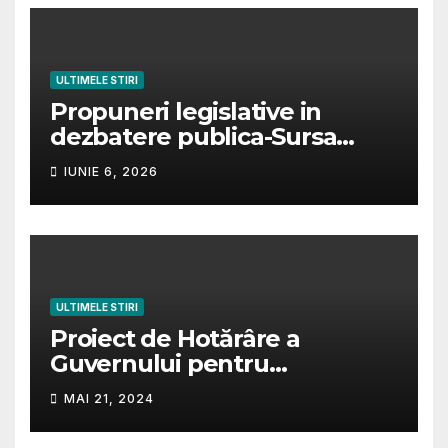
ULTIMELE STIRI
Propuneri legislative in
dezbatere publica-Sursa
https://iscir.ro/transparenta-
IUNIE 6, 2026
decizionala.
ULTIMELE STIRI
Proiect de Hotărâre a
Guvernului pentru
modificarea și completarea
MAI 21, 2024
Hotărârii de Guvern nr.
1340/2001, privind