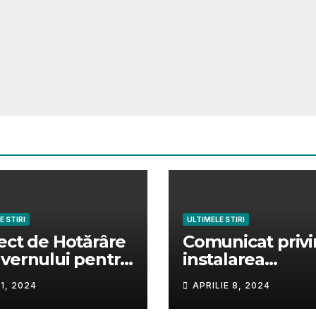
E STIRI
ULTIMELE STIRI
ect de Hotărâre
Comunicat priv
vernului pentru
instalarea
ficarea și
sistemelor de
1, 2024
APRILIE 8, 2024
pletarea
supraveghere v
rârii de Guvern
a instalațiilor de