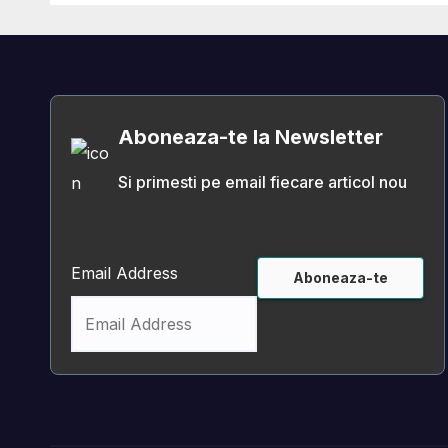
parenta-decizionala.
nr. 
priv
şi f
Insp
pent
Aboneaza-te la Newsletter
Caza
Reci
Si primesti pe email fiecare articol nou
Pres
Inst
Ridi
Tra
Email Address
deci
Mini
Econ