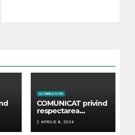
ULTIMELE STIRI
ind
COMUNICAT privind
respectarea
condiţiilor pentru
APRILIE 8, 2024
ideo
punerea la
dispoziţie pe piaţă a