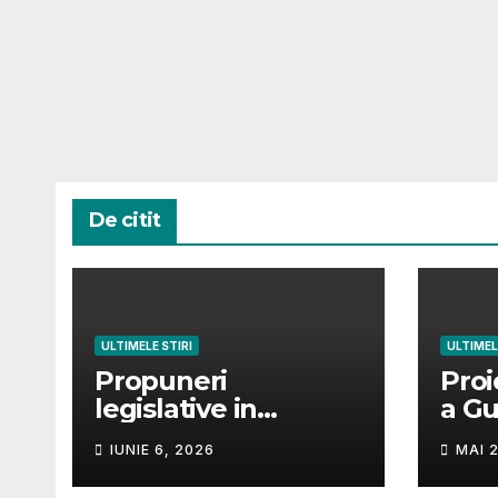
De citit
ULTIMELE STIRI
ULTIMEL
Propuneri
Proi
legislative in
a Gu
dezbatere publica-
modi
IUNIE 6, 2026
MAI 2
Sursa
com
https://iscir.ro/trans
Hotă