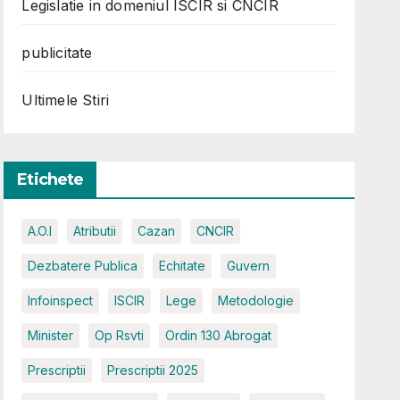
Legislatie in domeniul ISCIR si CNCIR
publicitate
Ultimele Stiri
Etichete
A.O.I
Atributii
Cazan
CNCIR
Dezbatere Publica
Echitate
Guvern
Infoinspect
ISCIR
Lege
Metodologie
Minister
Op Rsvti
Ordin 130 Abrogat
Prescriptii
Prescriptii 2025