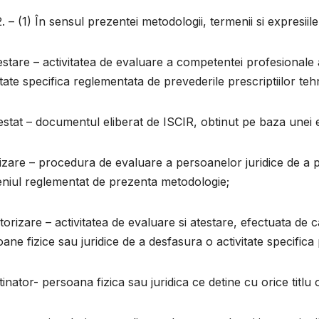
2. – (1) În sensul prezentei metodologii, termenii si expresiil
estare – activitatea de evaluare a competentei profesionale
itate specifica reglementata de prevederile prescriptiilor tehn
estat – documentul eliberat de ISCIR, obtinut pe baza unei e
izare – procedura de evaluare a persoanelor juridice de a p
niul reglementat de prezenta metodologie;
torizare – activitatea de evaluare si atestare, efectuata de c
ane fizice sau juridice de a desfasura o activitate specifica
tinator- persoana fizica sau juridica ce detine cu orice titlu