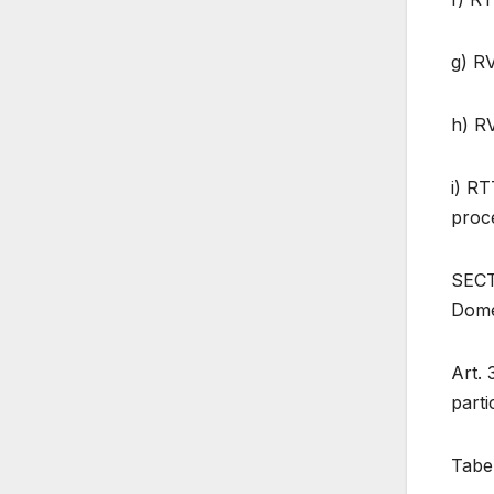
g) RV
h) RV
i) RT
proce
SECT
Dome
Art. 
parti
Tabel