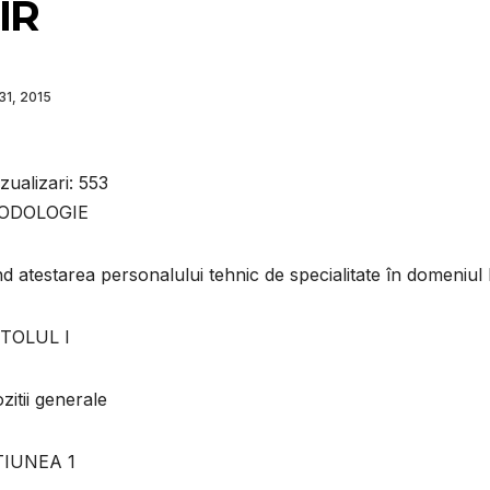
IR
1, 2015
zualizari:
553
ODOLOGIE
nd atestarea personalului tehnic de specialitate în domeniul
TOLUL I
zitii generale
IUNEA 1