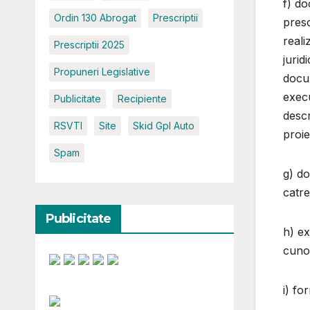
f) do
Ordin 130 Abrogat
Prescriptii
presc
reali
Prescriptii 2025
jurid
Propuneri Legislative
docum
execu
Publicitate
Recipiente
descr
RSVTI
Site
Skid Gpl Auto
proie
Spam
g) do
catre
Publicitate
h) ex
cunos
i) fo