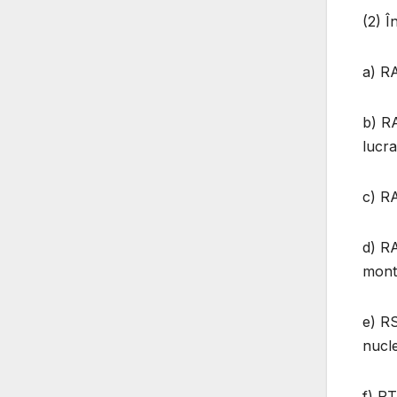
(2) Î
a) RA
b) RA
lucra
c) RA
d) RA
mont
e) RS
nucle
f) RT