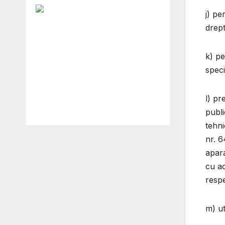
j) pe
drept
k) pe
speci
l) pr
publi
tehni
nr. 6
apara
cu ac
respe
m) ut