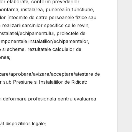
ilor elaborate, conform prevederilor
montarea, instalarea, punerea în functiune,
telor întocmite de catre persoanele fizice sau
ealizarii sarcinilor specifice ce le revin;
stalatiei/echipamentului, proiectele de
omponentele instalatiilor/echipamentelor,
e si scheme, rezultatele calculelor de
enea;
rizare/aprobare/avizare/acceptare/atestare de
sub Presiune si Instalatiilor de Ridicat;
am deformare profesionala pentru evaluarea
t dispozitiilor legale;