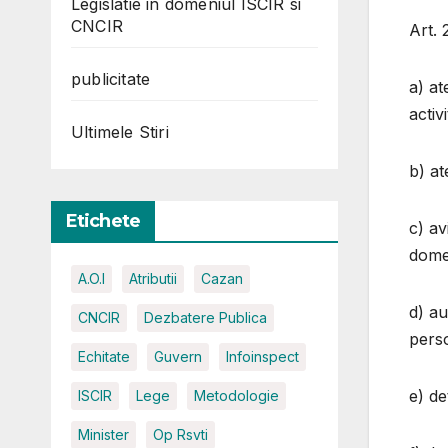
Legislatie in domeniul ISCIR si
CNCIR
Art. 
publicitate
a) at
activ
Ultimele Stiri
b) at
Etichete
c) av
dome
A.O.I
Atributii
Cazan
d) au
CNCIR
Dezbatere Publica
perso
Echitate
Guvern
Infoinspect
e) de
ISCIR
Lege
Metodologie
Minister
Op Rsvti