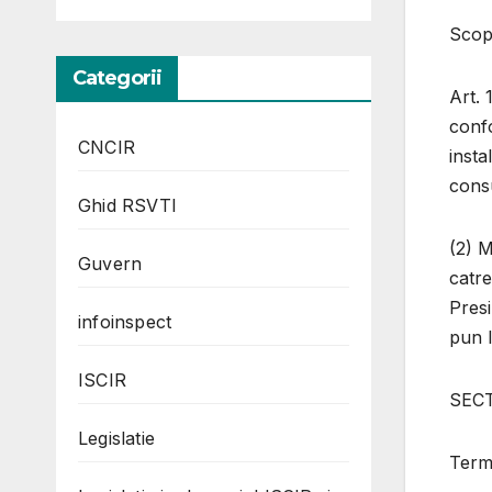
Scop
Categorii
Art. 
confo
CNCIR
insta
cons
Ghid RSVTI
(2) M
Guvern
catre
Presi
infoinspect
pun l
ISCIR
SECT
Legislatie
Terme