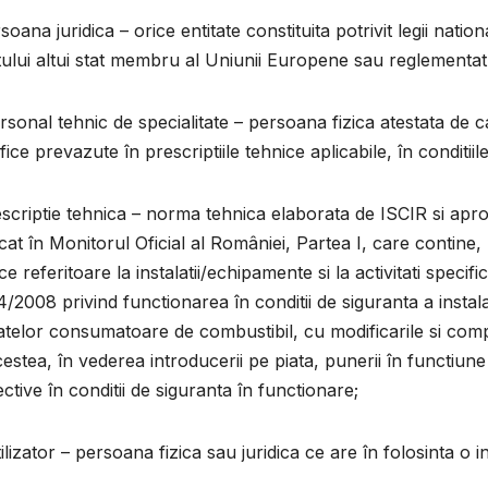
rsoana juridica – orice entitate constituita potrivit legii nati
ului altui stat membru al Uniunii Europene sau reglementat
rsonal tehnic de specialitate – persoana fizica atestata de c
fice prevazute în prescriptiile tehnice aplicabile, în conditii
escriptie tehnica – norma tehnica elaborata de ISCIR si apro
cat în Monitorul Oficial al României, Partea I, care contine, p
ce referitoare la instalatii/echipamente si la activitati speci
4/2008 privind functionarea în conditii de siguranta a instalati
telor consumatoare de combustibil, cu modificarile si comple
estea, în vederea introducerii pe piata, punerii în functiune si
ctive în conditii de siguranta în functionare;
ilizator – persoana fizica sau juridica ce are în folosinta o 