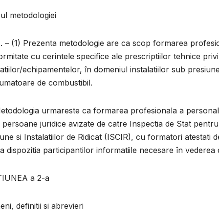
ul metodologiei
1. – (1) Prezenta metodologie are ca scop formarea profesion
rmitate cu cerintele specifice ale prescriptiilor tehnice pri
latiilor/echipamentelor, în domeniul instalatiilor sub presiune, 
umatoare de combustibil.
etodologia urmareste ca formarea profesionala a personalulu
 persoane juridice avizate de catre Inspectia de Stat pentr
une si Instalatiilor de Ridicat (ISCIR), cu formatori atesta
a dispozitia participantilor informatiile necesare în vederea de
IUNEA a 2-a
ni, definitii si abrevieri