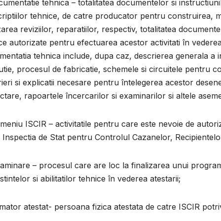
cumentatie tehnica – totalitatea documentelor si instructiun
riptiilor tehnice, de catre producator pentru construirea, 
zarea reviziilor, reparatiilor, respectiv, totalitatea documen
ice autorizate pentru efectuarea acestor activitati în vederea r
entatia tehnica include, dupa caz, descrierea generala a in
tie, procesul de fabricatie, schemele si circuitele pentru c
ieri si explicatii necesare pentru întelegerea acestor desen
ctare, rapoartele încercarilor si examinarilor si altele asem
meniu ISCIR – activitatile pentru care este nevoie de auto
 Inspectia de Stat pentru Controlul Cazanelor, Recipientelor 
aminare – procesul care are loc la finalizarea unui progr
tintelor si abilitatilor tehnice în vederea atestarii;
rmator atestat- persoana fizica atestata de catre ISCIR potrivi