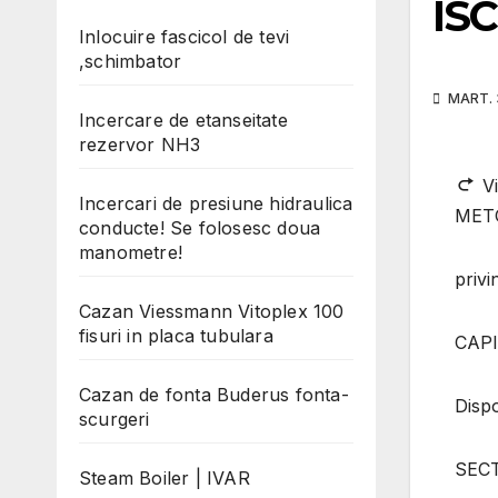
ISC
Inlocuire fascicol de tevi
,schimbator
MART. 3
Incercare de etanseitate
rezervor NH3
Vi
Incercari de presiune hidraulica
MET
conducte! Se folosesc doua
manometre!
privi
Cazan Viessmann Vitoplex 100
fisuri in placa tubulara
CAPI
Cazan de fonta Buderus fonta-
Dispo
scurgeri
SECT
Steam Boiler | IVAR