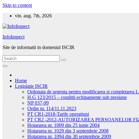
Skip to content
vin. aug. 7th, 2026
InfoInspect
Site de informatii in domeniul ISCIR
Home
Legislatie ISCIR
Ordonata de urgenta pentru modificarea si completarea 
H.G 123/2015 – conditii echipamente sub presiune
NP 037-99
Ordin nr. 114/11.11.2023
PT CR1-2018-Tarife operaţiuni
PT CR2 -2012-AUTORIZAREA PERSOANELOR FIZ
Hotararea nr. 1009 din 25 iunie 2004
Hotararea nr. 1029 din 3 septembrie 2008
Hotararea nr. 1094 din 30 septembrie 2009