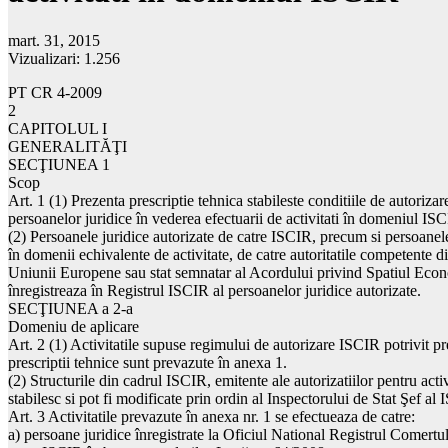
mart. 31, 2015
Vizualizari:
1.256
PT CR 4-2009
2
CAPITOLUL I
GENERALITĂŢI
SECŢIUNEA 1
Scop
Art. 1 (1) Prezenta prescriptie tehnica stabileste conditiile de autoriz
persoanelor juridice în vederea efectuarii de activitati în domeniul IS
(2) Persoanele juridice autorizate de catre ISCIR, precum si persoanele
în domenii echivalente de activitate, de catre autoritatile competente d
Uniunii Europene sau stat semnatar al Acordului privind Spatiul Eco
înregistreaza în Registrul ISCIR al persoanelor juridice autorizate.
SECŢIUNEA a 2-a
Domeniu de aplicare
Art. 2 (1) Activitatile supuse regimului de autorizare ISCIR potrivit pr
prescriptii tehnice sunt prevazute în anexa 1.
(2) Structurile din cadrul ISCIR, emitente ale autorizatiilor pentru acti
stabilesc si pot fi modificate prin ordin al Inspectorului de Stat Şef al
Art. 3 Activitatile prevazute în anexa nr. 1 se efectueaza de catre:
a) persoane juridice înregistrate la Oficiul National Registrul Comertul