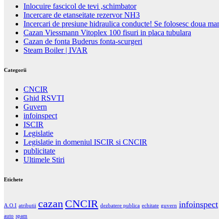
Inlocuire fascicol de tevi ,schimbator
Incercare de etanseitate rezervor NH3
Incercari de presiune hidraulica conducte! Se folosesc doua m
Cazan Viessmann Vitoplex 100 fisuri in placa tubulara
Cazan de fonta Buderus fonta-scurgeri
Steam Boiler | IVAR
Categorii
CNCIR
Ghid RSVTI
Guvern
infoinspect
ISCIR
Legislatie
Legislatie in domeniul ISCIR si CNCIR
publicitate
Ultimele Stiri
Etichete
cazan
CNCIR
infoinspect
A.O.I
atributii
dezbatere publica
echitate
guvern
auto
spam