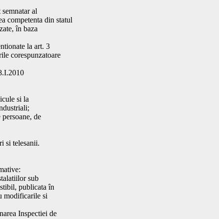
t semnatar al
ea competenta din statul
zate, în baza
ntionate la art. 3
arile corespunzatoare
.I.2010
icule si la
ndustriali;
de persoane, de
i si telesanii.
mative:
talatiilor sub
tibil, publicata în
 modificarile si
narea Inspectiei de