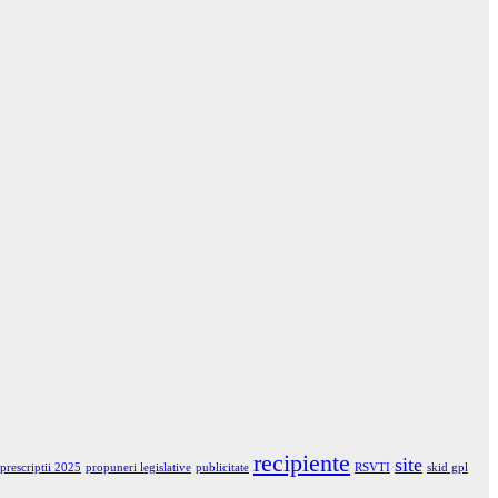
recipiente
site
prescriptii 2025
propuneri legislative
publicitate
RSVTI
skid gpl