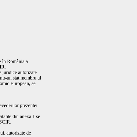
are în România a
CIR.
 juridice autorizate
intr-un stat membru al
nomic European, se
evederilor prezentei
vitatile din anexa 1 se
 ISCIR.
ui, autorizate de