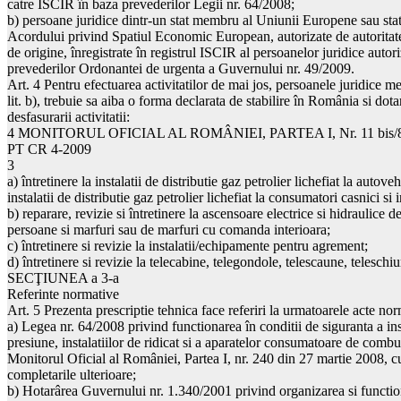
catre ISCIR în baza prevederilor Legii nr. 64/2008;
b) persoane juridice dintr-un stat membru al Uniunii Europene sau sta
Acordului privind Spatiul Economic European, autorizate de autoritat
de origine, înregistrate în registrul ISCIR al persoanelor juridice autori
prevederilor Ordonantei de urgenta a Guvernului nr. 49/2009.
Art. 4 Pentru efectuarea activitatilor de mai jos, persoanele juridice me
lit. b), trebuie sa aiba o forma declarata de stabilire în România si dot
desfasurarii activitatii:
4 MONITORUL OFICIAL AL ROMÂNIEI, PARTEA I, Nr. 11 bis/8
PT CR 4-2009
3
a) întretinere la instalatii de distributie gaz petrolier lichefiat la autoveh
instalatii de distributie gaz petrolier lichefiat la consumatori casnici si i
b) reparare, revizie si întretinere la ascensoare electrice si hidraulice 
persoane si marfuri sau de marfuri cu comanda interioara;
c) întretinere si revizie la instalatii/echipamente pentru agrement;
d) întretinere si revizie la telecabine, telegondole, telescaune, teleschiur
SECŢIUNEA a 3-a
Referinte normative
Art. 5 Prezenta prescriptie tehnica face referiri la urmatoarele acte nor
a) Legea nr. 64/2008 privind functionarea în conditii de siguranta a ins
presiune, instalatiilor de ridicat si a aparatelor consumatoare de combus
Monitorul Oficial al României, Partea I, nr. 240 din 27 martie 2008, cu
completarile ulterioare;
b) Hotarârea Guvernului nr. 1.340/2001 privind organizarea si functio