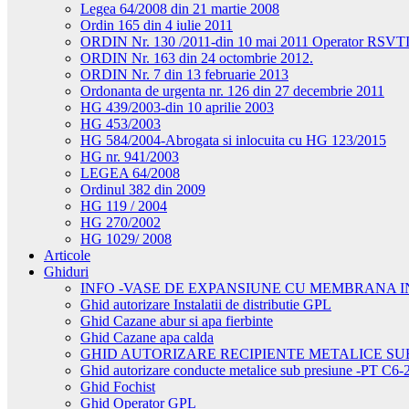
Legea 64/2008 din 21 martie 2008
Ordin 165 din 4 iulie 2011
ORDIN Nr. 130 /2011-din 10 mai 2011 Operator RSVT
ORDIN Nr. 163 din 24 octombrie 2012.
ORDIN Nr. 7 din 13 februarie 2013
Ordonanta de urgenta nr. 126 din 27 decembrie 2011
HG 439/2003-din 10 aprilie 2003
HG 453/2003
HG 584/2004-Abrogata si inlocuita cu HG 123/2015
HG nr. 941/2003
LEGEA 64/2008
Ordinul 382 din 2009
HG 119 / 2004
HG 270/2002
HG 1029/ 2008
Articole
Ghiduri
INFO -VASE DE EXPANSIUNE CU MEMBRANA I
Ghid autorizare Instalatii de distributie GPL
Ghid Cazane abur si apa fierbinte
Ghid Cazane apa calda
GHID AUTORIZARE RECIPIENTE METALICE SU
Ghid autorizare conducte metalice sub presiune -PT C6-
Ghid Fochist
Ghid Operator GPL