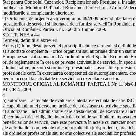
Stat pentru Controlul Cazanelor, Recipientelor sub Presiune si Instalati
publicata în Monitorul Oficial al României, Partea I, nr. 37 din 22 de
modificarile si completarile ulterioare;
c) Ordonanta de urgenta a Guvernului nr. 49/2009 privind libertatea de
prestatorilor de servicii si libertatea de a furniza servicii în România, 
Oficial al României, Partea I, nr. 366 din 1 iunie 2009.
SECŢIUNEA a 4-a
Termeni, definitii si abrevieri
Art. 6 (1) În întelesul prezentei prescriptii tehnice termenii si definitii
a) autoritate competenta – orice organism sau autoritate dintr-un stat
Europene sau stat semnatar al Acordului privind Spatiul Economic Eu
ori de reglementare în ceea ce priveste activitatile de servicii, în special
administrative, precum si ordinele profesionale si asociatiile profesion
profesionale care, în exercitarea competentei de autoreglementare, cre
pentru accesul la activitatile de servicii ori exercitarea acestora;
MONITORUL OFICIAL AL ROMÂNIEI, PARTEA I, Nr. 11 bis/8.I
PT CR 4-2009
4
b) autorizare – activitate de evaluare si atestare efectuata de catre IS
si capabilitatii unei persoane juridice de a desfasura o activitate specifi
c) autorizatie – act administrativ care atesta dreptul de exercitare al acti
d) cerinta – orice obligatie, interdictie, conditie sau limitare impusa pe
beneficiarilor de servicii, care este prevazuta în actele cu caracter nor
ale autoritatilor competente ori care rezulta din jurisprudenta, practici
ale ordinelor profesionale sau norme colective ale asociatiilor profesion