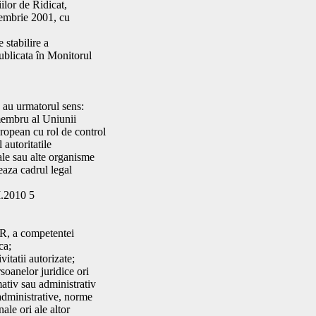
ilor de Ridicat,
cembrie 2001, cu
 stabilire a
publicata în Monitorul
le au urmatorul sens:
 membru al Uniunii
ropean cu rol de control
 autoritatile
ale sau alte organisme
eaza cadrul legal
.2010 5
CIR, a competentei
ca;
vitatii autorizate;
rsoanelor juridice ori
mativ sau administrativ
 administrative, norme
ale ori ale altor