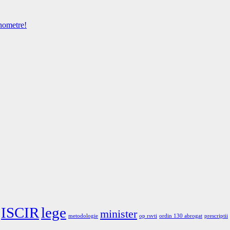
anometre!
ISCIR
lege
minister
metodologie
op rsvti
ordin 130 abrogat
prescriptii