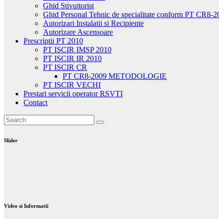
Ghid Stivuitorist
Ghid Personal Tehnic de specialitate conform PT CR8-2
Autorizari Instalatii si Recipiente
Autorizare Ascensoare
Prescriptii PT 2010
PT ISCIR IMSP 2010
PT ISCIR IR 2010
PT ISCIR CR
PT CR8-2009 METODOLOGIE
PT ISCIR VECHI
Prestari servicii operator RSVTI
Contact
Slider
Video si Informatii