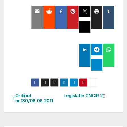
Ordinul
Legislatie CNCIR 2
Navigare
nr.130/06.06.2011
în
articole