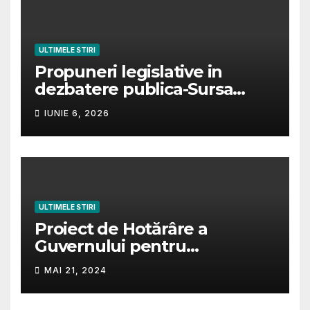
ULTIMELE STIRI
Propuneri legislative in
dezbatere publica-Sursa
https://iscir.ro/transparenta-
IUNIE 6, 2026
decizionala.
ULTIMELE STIRI
Proiect de Hotărâre a
Guvernului pentru
modificarea și completarea
MAI 21, 2024
Hotărârii de Guvern nr.
1340/2001, privind