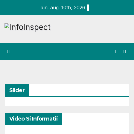
Skip
lun. aug. 10th, 2026
to
content
Slider
Video Si Informatii