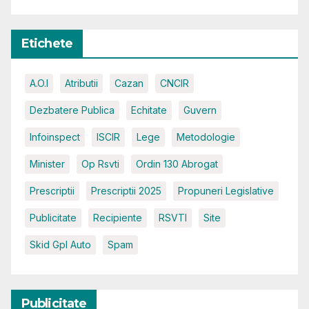
Etichete
A.O.I
Atributii
Cazan
CNCIR
Dezbatere Publica
Echitate
Guvern
Infoinspect
ISCIR
Lege
Metodologie
Minister
Op Rsvti
Ordin 130 Abrogat
Prescriptii
Prescriptii 2025
Propuneri Legislative
Publicitate
Recipiente
RSVTI
Site
Skid Gpl Auto
Spam
Publicitate