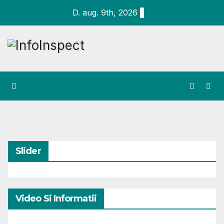
Skip
D. aug. 9th, 2026
to
content
Slider
Video Si Informatii