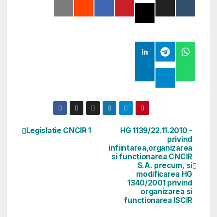
Legislatie CNCIR 1
HG 1139/22.11.2010 -
Navigare
privind
infiintarea,organizarea
în
si functionarea CNCIR
S.A. precum, si
articole
modificarea HG
1340/2001 privind
organizarea si
functionarea ISCIR