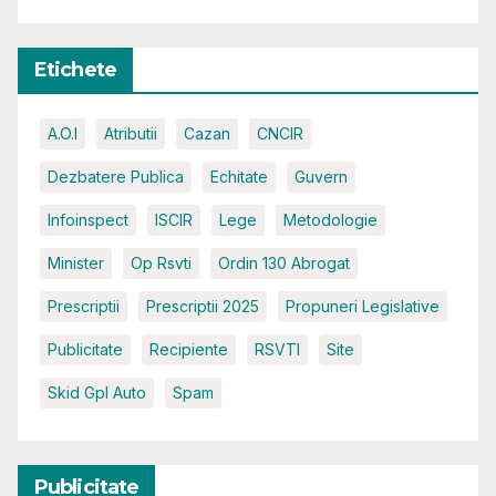
Etichete
A.O.I
Atributii
Cazan
CNCIR
Dezbatere Publica
Echitate
Guvern
Infoinspect
ISCIR
Lege
Metodologie
Minister
Op Rsvti
Ordin 130 Abrogat
Prescriptii
Prescriptii 2025
Propuneri Legislative
Publicitate
Recipiente
RSVTI
Site
Skid Gpl Auto
Spam
Publicitate