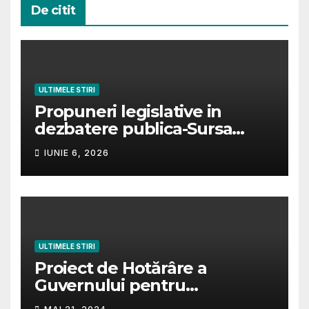
De citit
modificarea altor acte
normative.
ULTIMELE STIRI
Propuneri legislative in
dezbatere publica-Sursa
https://iscir.ro/transparenta-
IUNIE 6, 2026
decizionala.
ULTIMELE STIRI
Proiect de Hotărâre a
Guvernului pentru
modificarea și completarea