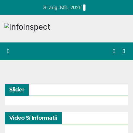
Skip
S. aug. 8th, 2026
to
content
Slider
Video Si Informatii