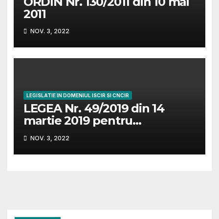
ORDIN Nr. 130/2011 din 10 mai
2011
NOV. 3, 2022
LEGISLATIE IN DOMENIUL ISCIR SI CNCIR
LEGEA Nr. 49/2019 din 14
martie 2019 pentru
modificarea şi completarea
NOV. 3, 2022
Legii nr. 64/2008 privind
funcţionarea în condiţii de
siguranţă a instalaţiilor sub
presiune, instalaţiilor de
ridicat şi a aparatelor
consumatoare de
combustibil şi pentru