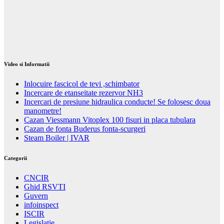
Video si Informatii
Inlocuire fascicol de tevi ,schimbator
Incercare de etanseitate rezervor NH3
Incercari de presiune hidraulica conducte! Se folosesc doua
manometre!
Cazan Viessmann Vitoplex 100 fisuri in placa tubulara
Cazan de fonta Buderus fonta-scurgeri
Steam Boiler | IVAR
Categorii
CNCIR
Ghid RSVTI
Guvern
infoinspect
ISCIR
Legislatie