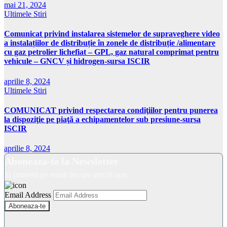
mai 21, 2024
Ultimele Stiri
Comunicat privind instalarea sistemelor de supraveghere video
a instalațiilor de distribuție în zonele de distribuție /alimentare
cu gaz petrolier lichefiat – GPL, gaz natural comprimat pentru
vehicule – GNCV și hidrogen-sursa ISCIR
aprilie 8, 2024
Ultimele Stiri
COMUNICAT privind respectarea condiţiilor pentru punerea
la dispoziţie pe piaţă a echipamentelor sub presiune-sursa
ISCIR
aprilie 8, 2024
Aboneaza-te la Newsletter
Si primesti pe email fiecare articol nou
Email Address