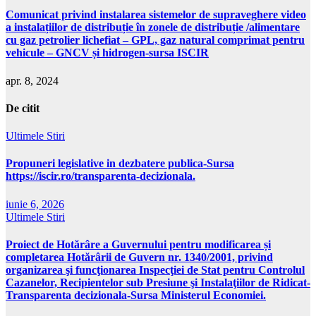
Comunicat privind instalarea sistemelor de supraveghere video
a instalațiilor de distribuție în zonele de distribuție /alimentare
cu gaz petrolier lichefiat – GPL, gaz natural comprimat pentru
vehicule – GNCV și hidrogen-sursa ISCIR
apr. 8, 2024
De citit
Ultimele Stiri
Propuneri legislative in dezbatere publica-Sursa
https://iscir.ro/transparenta-decizionala.
iunie 6, 2026
Ultimele Stiri
Proiect de Hotărâre a Guvernului pentru modificarea și
completarea Hotărârii de Guvern nr. 1340/2001, privind
organizarea şi funcţionarea Inspecţiei de Stat pentru Controlul
Cazanelor, Recipientelor sub Presiune şi Instalaţiilor de Ridicat-
Transparenta decizionala-Sursa Ministerul Economiei.