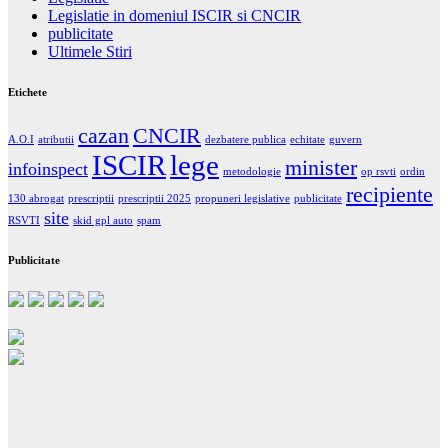
Legislatie in domeniul ISCIR si CNCIR
publicitate
Ultimele Stiri
Etichete
cazan
CNCIR
A.O.I
atributii
dezbatere publica
echitate
guvern
ISCIR
lege
minister
infoinspect
metodologie
op rsvti
ordin
recipiente
130 abrogat
prescriptii
prescriptii 2025
propuneri legislative
publicitate
site
RSVTI
skid gpl auto
spam
Publicitate