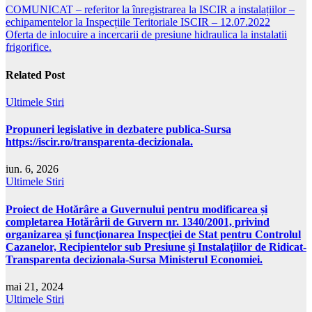
COMUNICAT – referitor la înregistrarea la ISCIR a instalațiilor –
echipamentelor la Inspecțiile Teritoriale ISCIR – 12.07.2022
Oferta de inlocuire a incercarii de presiune hidraulica la instalatii
frigorifice.
Related Post
Ultimele Stiri
Propuneri legislative in dezbatere publica-Sursa
https://iscir.ro/transparenta-decizionala.
iun. 6, 2026
Ultimele Stiri
Proiect de Hotărâre a Guvernului pentru modificarea și
completarea Hotărârii de Guvern nr. 1340/2001, privind
organizarea şi funcţionarea Inspecţiei de Stat pentru Controlul
Cazanelor, Recipientelor sub Presiune şi Instalaţiilor de Ridicat-
Transparenta decizionala-Sursa Ministerul Economiei.
mai 21, 2024
Ultimele Stiri